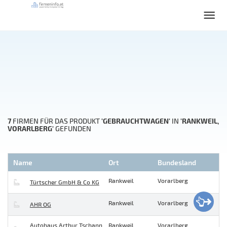
7
'GEBRAUCHTWAGEN'
'RANKWEIL,
FIRMEN FÜR DAS PRODUKT
IN
VORARLBERG'
GEFUNDEN
Name
Ort
Bundesland
Rankweil
Vorarlberg
Türtscher GmbH & Co KG
Rankweil
Vorarlberg
AHR OG
Autohaus Arthur Tschann
Rankweil
Vorarlberg