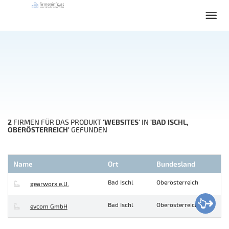
2
'WEBSITES'
'BAD ISCHL,
FIRMEN FÜR DAS PRODUKT
IN
OBERÖSTERREICH'
GEFUNDEN
Name
Ort
Bundesland
Bad Ischl
Oberösterreich
gearworx e.U.
Bad Ischl
Oberösterreich
evcom GmbH