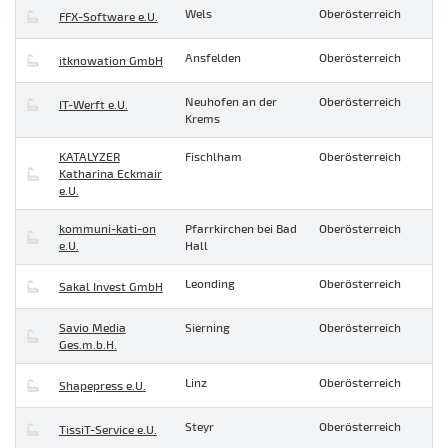
Wels
Oberösterreich
FFX-Software e.U.
Ansfelden
Oberösterreich
itknowation GmbH
Neuhofen an der
Oberösterreich
IT-Werft e.U.
Krems
KATALYZER
Fischlham
Oberösterreich
Katharina Eckmair
e.U.
kommuni-kati-on
Pfarrkirchen bei Bad
Oberösterreich
e.U.
Hall
Leonding
Oberösterreich
Sakal Invest GmbH
Savio Media
Sierning
Oberösterreich
Ges.m.b.H.
Linz
Oberösterreich
Shapepress e.U.
Steyr
Oberösterreich
TissiT-Service e.U.