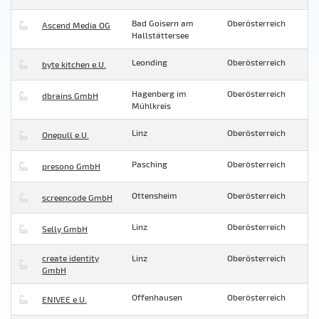
Bad Goisern am
Oberösterreich
Ascend Media OG
Hallstättersee
Leonding
Oberösterreich
byte kitchen e.U.
Hagenberg im
Oberösterreich
dbrains GmbH
Mühlkreis
Linz
Oberösterreich
Onepull e.U.
Pasching
Oberösterreich
presono GmbH
Ottensheim
Oberösterreich
screencode GmbH
Linz
Oberösterreich
Selly GmbH
create identity
Linz
Oberösterreich
GmbH
Offenhausen
Oberösterreich
ENIVEE e.U.