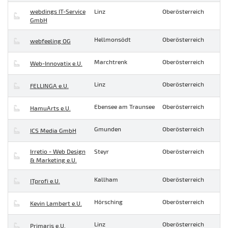
webdings IT-Service
Linz
Oberösterreich
GmbH
Hellmonsödt
Oberösterreich
webfeeling OG
Marchtrenk
Oberösterreich
Web-Innovatix e.U.
Linz
Oberösterreich
FELLINGA e.U.
Ebensee am Traunsee
Oberösterreich
HamuArts e.U.
Gmunden
Oberösterreich
ICS Media GmbH
Irretio - Web Design
Steyr
Oberösterreich
& Marketing e.U.
Kallham
Oberösterreich
ITprofi e.U.
Hörsching
Oberösterreich
Kevin Lambert e.U.
Linz
Oberösterreich
Primaris e.U.