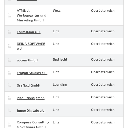
ATMNet
Wels
Oberösterreich
Werbeagentur und
Marketing GmbH
Linz
Oberösterreich
Carmeleon e.U.
DRINA SOFTWARE
Linz
Oberösterreich
e.U.
Bad Ischl
Oberösterreich
evcom GmbH
Linz
Oberösterreich
Fragon Studios e.U.
Leonding
Oberösterreich
Grafield GmbH
Linz
Oberösterreich
idsolutions gmbh
Linz
Oberösterreich
Junge Digitale e.U.
Kompass Consulting
Linz
Oberösterreich
& Software GmbH