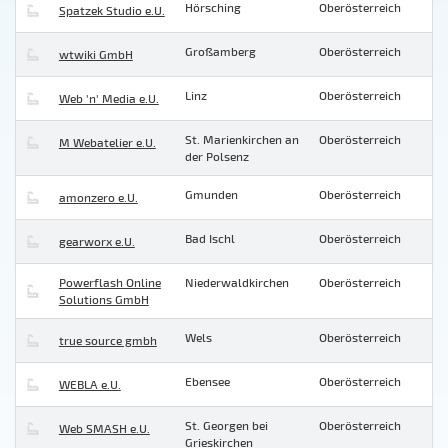
Hörsching
Oberösterreich
Spatzek Studio e.U.
Großamberg
Oberösterreich
wtwiki GmbH
Linz
Oberösterreich
Web 'n' Media e.U.
St. Marienkirchen an
Oberösterreich
M Webatelier e.U.
der Polsenz
Gmunden
Oberösterreich
amonzero e.U.
Bad Ischl
Oberösterreich
gearworx e.U.
Powerflash Online
Niederwaldkirchen
Oberösterreich
Solutions GmbH
Wels
Oberösterreich
true source gmbh
Ebensee
Oberösterreich
WEBLA e.U.
St. Georgen bei
Oberösterreich
Web SMASH e.U.
Grieskirchen