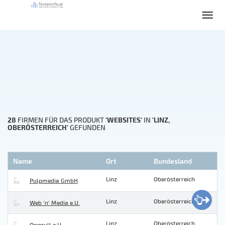
28
'WEBSITES'
'LINZ,
FIRMEN FÜR DAS PRODUKT
IN
OBERÖSTERREICH'
GEFUNDEN
Name
Ort
Bundesland
Linz
Oberösterreich
Pulpmedia GmbH
Linz
Oberösterreich
Web 'n' Media e.U.
Linz
Oberösterreich
Onepull e.U.