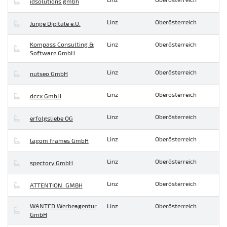
idsolutions gmbh
Linz
Oberösterreich
Junge Digitale e.U.
Kompass Consulting &
Linz
Oberösterreich
Software GmbH
Linz
Oberösterreich
nutseo GmbH
Linz
Oberösterreich
dccx GmbH
Linz
Oberösterreich
erfolgsliebe OG
Linz
Oberösterreich
lagom frames GmbH
Linz
Oberösterreich
spectory GmbH
Linz
Oberösterreich
ATTENTION. GMBH
WANTED Werbeagentur
Linz
Oberösterreich
GmbH