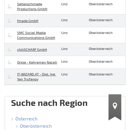
Seitenschmiede
Linz
Oberösterreich
Productions GmbH
Linz
Oberösterreich
fmade GmbH
SMC Social Media
Linz
Oberösterreich
Communications GmbH
Linz
Oberösterreich
chiliSCHARF GmbH
Linz
Oberösterreich
Onise - Kahraman Necati
IT-WIZARD.AT - Dipl. Ing.
Linz
Oberösterreich
Yan Trufanov
Suche nach Region
Österreich
Oberösterreich