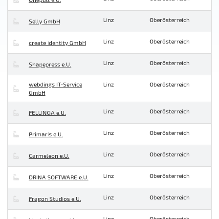
Linz
Oberösterreich
Selly GmbH
Linz
Oberösterreich
create identity GmbH
Linz
Oberösterreich
Shapepress e.U.
webdings IT-Service
Linz
Oberösterreich
GmbH
Linz
Oberösterreich
FELLINGA e.U.
Linz
Oberösterreich
Primaris e.U.
Linz
Oberösterreich
Carmeleon e.U.
Linz
Oberösterreich
DRINA SOFTWARE e.U.
Linz
Oberösterreich
Fragon Studios e.U.
Linz
Oberösterreich