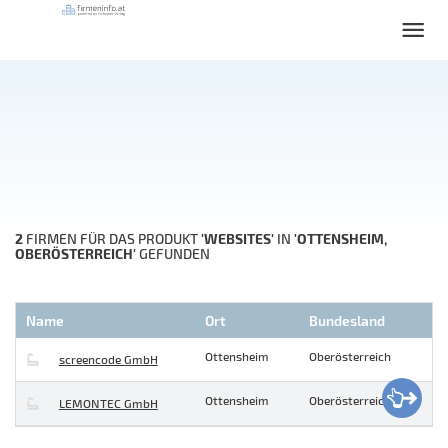
2
'WEBSITES'
'OTTENSHEIM,
FIRMEN FÜR DAS PRODUKT
IN
OBERÖSTERREICH'
GEFUNDEN
Name
Ort
Bundesland
Ottensheim
Oberösterreich
screencode GmbH
Ottensheim
Oberösterreich
LEMONTEC GmbH