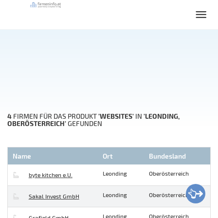
4
'WEBSITES'
'LEONDING,
FIRMEN FÜR DAS PRODUKT
IN
OBERÖSTERREICH'
GEFUNDEN
Name
Ort
Bundesland
Leonding
Oberösterreich
byte kitchen e.U.
Leonding
Oberösterreich
Sakal Invest GmbH
Leonding
Oberösterreich
Grafield GmbH