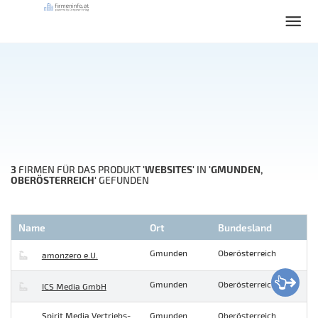
3
'WEBSITES'
'GMUNDEN,
FIRMEN FÜR DAS PRODUKT
IN
OBERÖSTERREICH'
GEFUNDEN
Name
Ort
Bundesland
Gmunden
Oberösterreich
amonzero e.U.
Gmunden
Oberösterreich
ICS Media GmbH
Spirit Media Vertriebs-
Gmunden
Oberösterreich