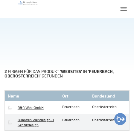
2
'WEBSITES'
'PEUERBACH,
FIRMEN FÜR DAS PRODUKT
IN
OBERÖSTERREICH'
GEFUNDEN
Name
Ort
Bundesland
Peuerbach
Oberösterreich
R&R Web GmbH
Blueweb Webdesign &
Peuerbach
Oberösterreich
Grafikdesign