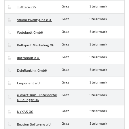
Graz
Steiermark
Tüftlerei OG
Graz
Steiermark
studio twentyOne e.U.
Graz
Steiermark
Webduett GmbH
Graz
Steiermark
Bullspirit Marketing OG
Graz
Steiermark
datronaut e.U.
Graz
Steiermark
DeinRanking GmbH
Graz
Steiermark
Emporiant e.U.
e-dvertising-Hinterdorfer
Graz
Steiermark
& Edlinger OG
Graz
Steiermark
NYXAS OG
Graz
Steiermark
Beevion Software e.U.