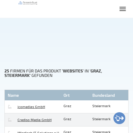
25
'WEBSITES'
'GRAZ,
FIRMEN FÜR DAS PRODUKT
IN
STEIERMARK'
GEFUNDEN
Name
Ort
Bundesland
Graz
Steiermark
icomedias GmbH
Graz
Steiermark
Crediso Media GmbH
Graz
Steiermark
Windisch IT-Solutions e.U.