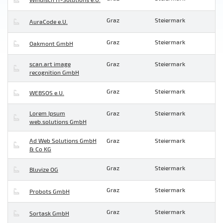
Graz
Steiermark
AuraCode e.U.
Graz
Steiermark
Oakmont GmbH
scan.art image
Graz
Steiermark
recognition GmbH
Graz
Steiermark
WEBSOS e.U.
Lorem Ipsum
Graz
Steiermark
web.solutions GmbH
Ad Web Solutions GmbH
Graz
Steiermark
& Co KG
Graz
Steiermark
Bluvize OG
Graz
Steiermark
Probots GmbH
Graz
Steiermark
Sortask GmbH