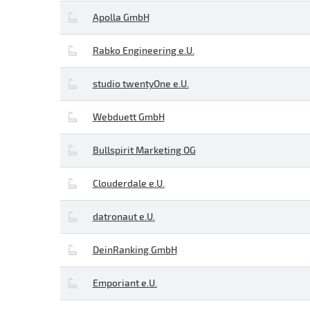
Apolla GmbH
Rabko Engineering e.U.
studio twentyOne e.U.
Webduett GmbH
Bullspirit Marketing OG
Clouderdale e.U.
datronaut e.U.
DeinRanking GmbH
Emporiant e.U.