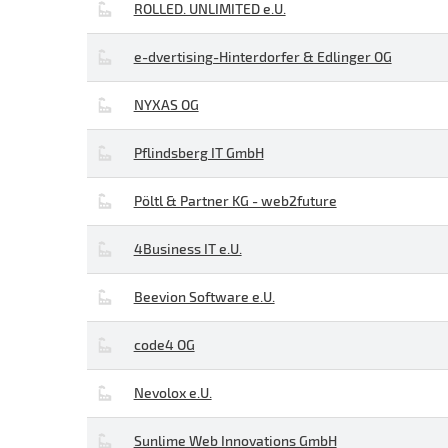
ROLLED. UNLIMITED e.U.
e-dvertising-Hinterdorfer & Edlinger OG
NYXAS OG
Pflindsberg IT GmbH
Pöltl & Partner KG - web2future
4Business IT e.U.
Beevion Software e.U.
code4 OG
Nevolox e.U.
Sunlime Web Innovations GmbH