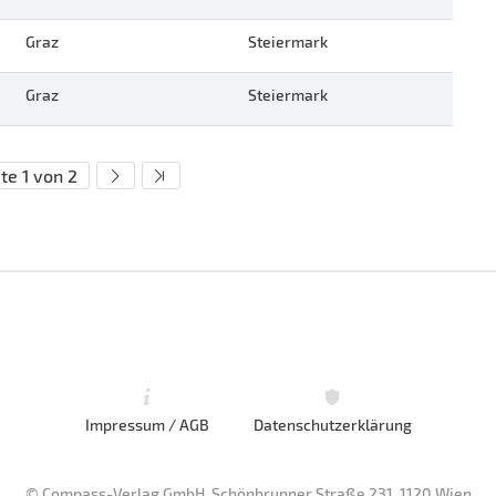
Graz
Steiermark
Graz
Steiermark
te 1 von 2
Impressum / AGB
Datenschutzerklärung
© Compass-Verlag GmbH, Schönbrunner Straße 231, 1120 Wien