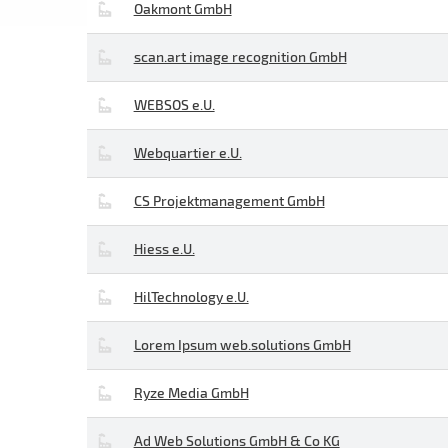
Oakmont GmbH
scan.art image recognition GmbH
WEBSOS e.U.
Webquartier e.U.
CS Projektmanagement GmbH
Hiess e.U.
HilTechnology e.U.
Lorem Ipsum web.solutions GmbH
Ryze Media GmbH
Ad Web Solutions GmbH & Co KG