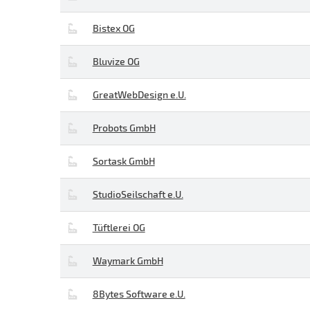
Bistex OG
Bluvize OG
GreatWebDesign e.U.
Probots GmbH
Sortask GmbH
StudioSeilschaft e.U.
Tüftlerei OG
Waymark GmbH
8Bytes Software e.U.