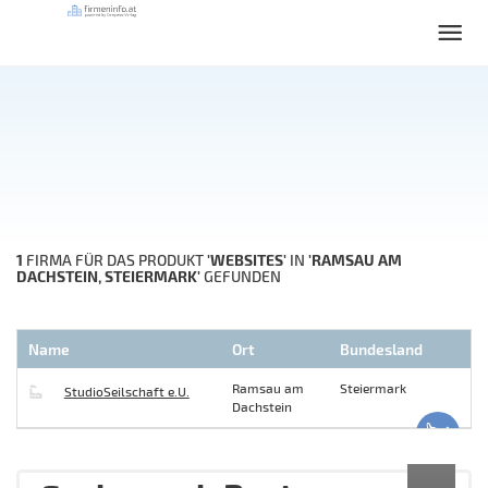
1
'WEBSITES'
'RAMSAU AM
FIRMA FÜR DAS PRODUKT
IN
DACHSTEIN, STEIERMARK'
GEFUNDEN
Name
Ort
Bundesland
Ramsau am
Steiermark
StudioSeilschaft e.U.
Dachstein