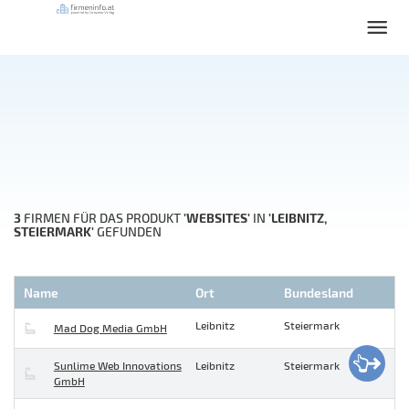
3
'WEBSITES'
'LEIBNITZ,
FIRMEN FÜR DAS PRODUKT
IN
STEIERMARK'
GEFUNDEN
Name
Ort
Bundesland
Leibnitz
Steiermark
Mad Dog Media GmbH
Sunlime Web Innovations
Leibnitz
Steiermark
GmbH