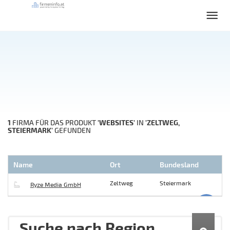
1
'WEBSITES'
'ZELTWEG,
FIRMA FÜR DAS PRODUKT
IN
STEIERMARK'
GEFUNDEN
Name
Ort
Bundesland
Zeltweg
Steiermark
Ryze Media GmbH
Suche nach Region