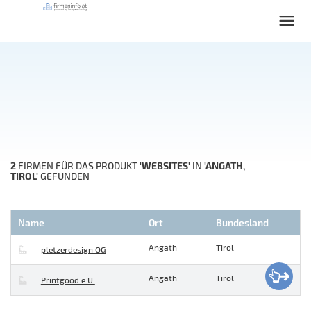
2
'WEBSITES'
'ANGATH,
FIRMEN FÜR DAS PRODUKT
IN
TIROL'
GEFUNDEN
Name
Ort
Bundesland
Angath
Tirol
pletzerdesign OG
Angath
Tirol
Printgood e.U.