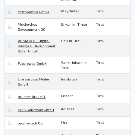
Mayrhofen
Tirol
Yottamatrix GmbH
Muchachos
Brixen im Thale
Tirol
Development OG
VITAMIN D - Digital
Hall in Tirol
Tirol
Design & Development
Dolar GmbH
Sankt Johann in
Tirol
Futureweb GmbH
Tirol
Life Success Media
Innsbruck
Tirol
GmbH
Leisach
Tirol
brunner.tirol e.U.
Kolsass
Tirol
INKA Solutions GmbH
Fiss
Tirol
pixelrausch OG