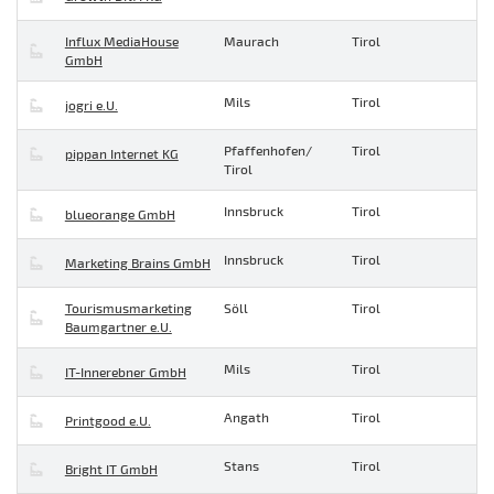
Influx MediaHouse
Maurach
Tirol
GmbH
Mils
Tirol
jogri e.U.
Pfaffenhofen/
Tirol
pippan Internet KG
Tirol
Innsbruck
Tirol
blueorange GmbH
Innsbruck
Tirol
Marketing Brains GmbH
Tourismusmarketing
Söll
Tirol
Baumgartner e.U.
Mils
Tirol
IT-Innerebner GmbH
Angath
Tirol
Printgood e.U.
Stans
Tirol
Bright IT GmbH