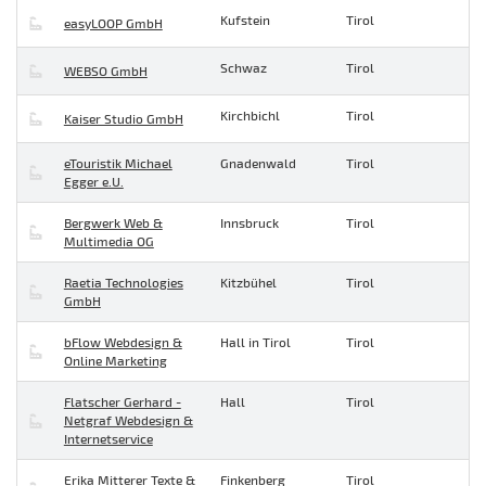
Kufstein
Tirol
easyLOOP GmbH
Schwaz
Tirol
WEBSO GmbH
Kirchbichl
Tirol
Kaiser Studio GmbH
eTouristik Michael
Gnadenwald
Tirol
Egger e.U.
Bergwerk Web &
Innsbruck
Tirol
Multimedia OG
Raetia Technologies
Kitzbühel
Tirol
GmbH
bFlow Webdesign &
Hall in Tirol
Tirol
Online Marketing
Flatscher Gerhard -
Hall
Tirol
Netgraf Webdesign &
Internetservice
Erika Mitterer Texte &
Finkenberg
Tirol