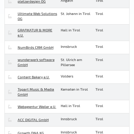
Angath
Tirol
pletzerdesign OG
Ultimate Web Solutions
St. Johann in Tirol
Tirol
OG
GRAFIKATUR & MORE
Hall in Tirol
Tirol
e.U.
Innsbruck
Tirol
NumBirds CRM GmbH
wunderwerk software
St. Ulrich am
Tirol
GmbH
Pillersee
Volders
Tirol
Content Bakery e.U.
Topart Music & Media
Kematen in Tirol
Tirol
GmbH
Hall in Tirol
Tirol
Webagentur Weiler e.U.
Innsbruck
Tirol
ACC DIGITAL GmbH
Innsbruck
Tirol
Growth DNA KG