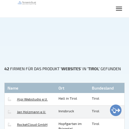
42
'WEBSITES'
'TIROL'
FIRMEN FÜR DAS PRODUKT
IN
GEFUNDEN
Name
Ort
Bundesland
Hall in Tirol
Tirol
Alpi Webstudio e.U.
Innsbruck
Tirol
Jan Holzmann e.U.
Hopfgarten im
Tirol
RocketCloud GmbH
Brixental