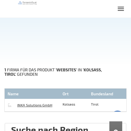
1
'WEBSITES'
'KOLSASS, T
FIRMA FÜR DAS PRODUKT
IN
IROL'
GEFUNDEN
Name
Ort
Bundesland
Kolsass
Tirol
INKA Solutions GmbH
Suche nach Region