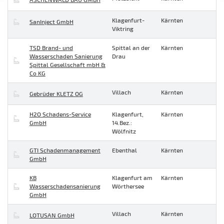
Klagenfurt-
Kärnten
SanInject GmbH
Viktring
TSD Brand- und
Spittal an der
Kärnten
Wasserschaden Sanierung
Drau
Spittal Gesellschaft mbH &
Co KG
Villach
Kärnten
Gebrüder KLETZ OG
H2O Schadens-Service
Klagenfurt,
Kärnten
GmbH
14.Bez.:
Wölfnitz
GTI Schadenmanagement
Ebenthal
Kärnten
GmbH
KB
Klagenfurt am
Kärnten
Wasserschadensanierung
Wörthersee
GmbH
Villach
Kärnten
LOTUSAN GmbH