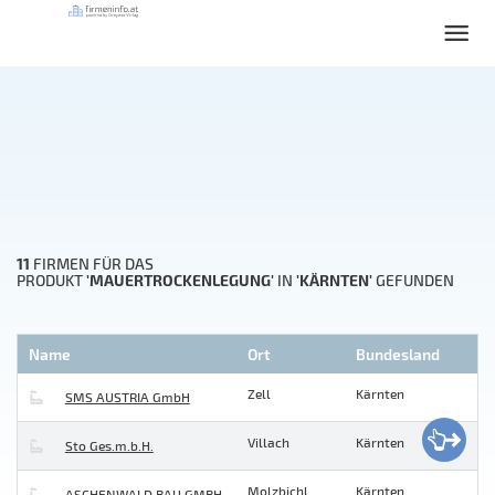
11
FIRMEN FÜR DAS
'MAUERTROCKENLEGUNG'
'KÄRNTEN'
PRODUKT
IN
GEFUNDEN
Name
Ort
Bundesland
Zell
Kärnten
SMS AUSTRIA GmbH
Villach
Kärnten
Sto Ges.m.b.H.
Molzbichl
Kärnten
ASCHENWALD BAU GMBH