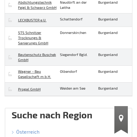
Abdichtungstechnik
Neudörfl an der
Burgenland
Feigl & Schwarz GmbH
Leitha
Schattendorf
Burgenland
LECKBUSTER e.U.
STS Schnitzer
Donnerskirchen
Burgenland
Trocknungs &
Sanierungs GmbH
Bautenschutz Buschek
Siegendorf Bgld.
Burgenland
GmbH
Wagner - Bau
Olbendorf
Burgenland
Gesellschaft m.b.H.
Weiden am See
Burgenland
Progal GmbH
Suche nach Region
Österreich