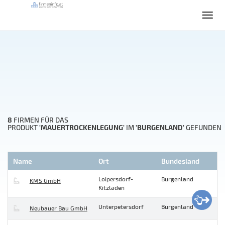
8
FIRMEN FÜR DAS
'MAUERTROCKENLEGUNG'
'BURGENLAND'
PRODUKT
IM
GEFUNDEN
Name
Ort
Bundesland
Loipersdorf-
Burgenland
KMS GmbH
Kitzladen
Unterpetersdorf
Burgenland
Neubauer Bau GmbH