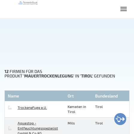
12
FIRMEN FÜR DAS
'MAUERTROCKENLEGUNG'
'TIROL'
PRODUKT
IN
GEFUNDEN
Name
Ort
Bundesland
Kematen in
Tirol
TrockeneFuge e.U.
Tirol
Aquastop -
Mils
Tirol
Entfeuchtungsspezialist
GmbH & Co KG